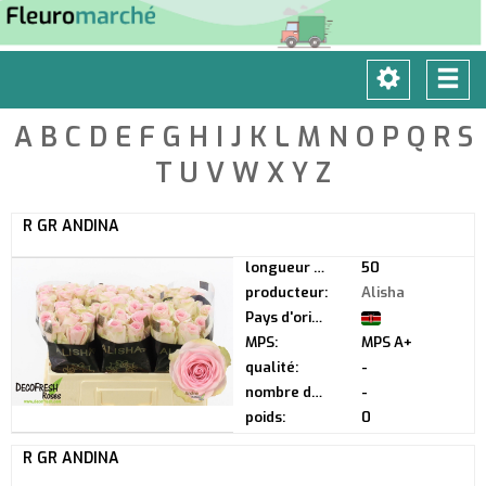
Toggle
Tog
navigatio
navi
A
B
C
D
E
F
G
H
I
J
K
L
M
N
O
P
Q
R
S
T
U
V
W
X
Y
Z
R GR ANDINA
longueur de tige:
50
producteur:
Alisha
Pays d'origine:
MPS:
MPS A+
qualité:
-
nombre de boutons:
-
poids:
0
R GR ANDINA