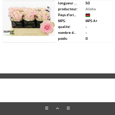
longueur de tige:
50
producteur:
Alisha
Pays d'origine:
MPS:
MPS A+
qualité:
-
nombre de boutons:
-
poids:
0
on