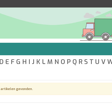
D
E
F
G
H
I
J
K
L
M
N
O
P
Q
R
S
T
U
V
n artikelen gevonden.