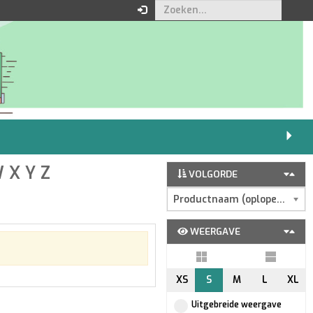
W
X
Y
Z
VOLGORDE
Productnaam (oplopend)
WEERGAVE
XS
S
M
L
XL
Uitgebreide weergave