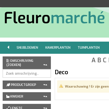
SNIJBLOEMEN
KAMERPLANTEN
TUINPLANTEN
A
B
C
OMSCHRIJVING
(ZOEKEN)
Deco
PRODUCTGROEP
Waarschuwing !
Er zijn gee
KWEKER
LENGTE