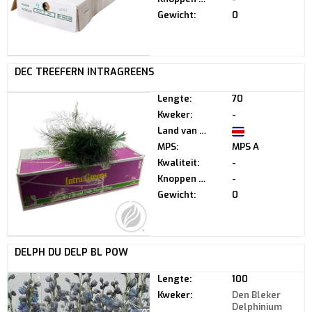
Gewicht:
0
DEC TREEFERN INTRAGREENS
Lengte:
70
Kweker:
-
Land van herkomst:
MPS:
MPS A
Kwaliteit:
-
Knoppen per steel:
-
Gewicht:
0
DELPH DU DELP BL POW
Lengte:
100
Kweker:
Den Bleker
Delphinium