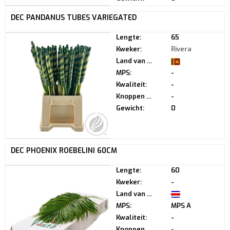
DEC PANDANUS TUBES VARIEGATED
Lengte:
65
Kweker:
Rivera
Land van herkomst:
MPS:
-
Kwaliteit:
-
Knoppen per steel:
-
Gewicht:
0
DEC PHOENIX ROEBELINI 60CM
Lengte:
60
Kweker:
-
Land van herkomst:
MPS:
MPS A
Kwaliteit:
-
Knoppen per steel:
-