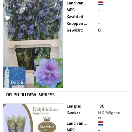
Land van herkomst:
MPS:
-
Kwaliteit:
-
Knoppen per steel:
-
Gewicht:
0
DELPH DU DEW IMPRESS
Lengte:
130
Kweker:
N.G. Wigche
rt
Land van herkomst:
MPS:
-