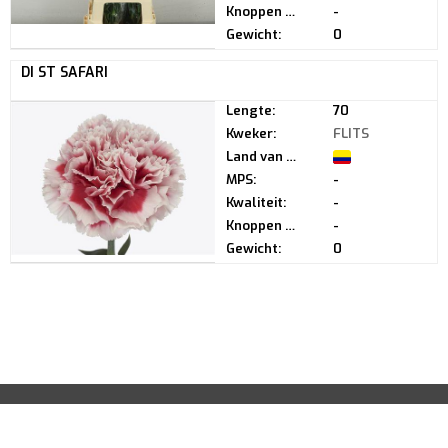
Knoppen per steel:
-
Gewicht:
0
DI ST SAFARI
Lengte:
70
Kweker:
FLITS
Land van herkomst:
MPS:
-
Kwaliteit:
-
Knoppen per steel:
-
Gewicht:
0