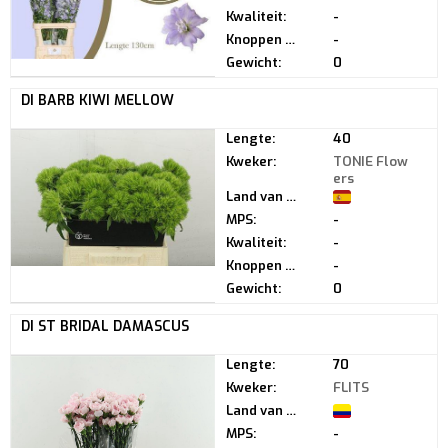
Kwaliteit:
-
Knoppen per steel:
-
Gewicht:
0
DI BARB KIWI MELLOW
Lengte:
40
Kweker:
TONIE Flow
ers
Land van herkomst:
MPS:
-
Kwaliteit:
-
Knoppen per steel:
-
Gewicht:
0
DI ST BRIDAL DAMASCUS
Lengte:
70
Kweker:
FLITS
Land van herkomst:
MPS:
-