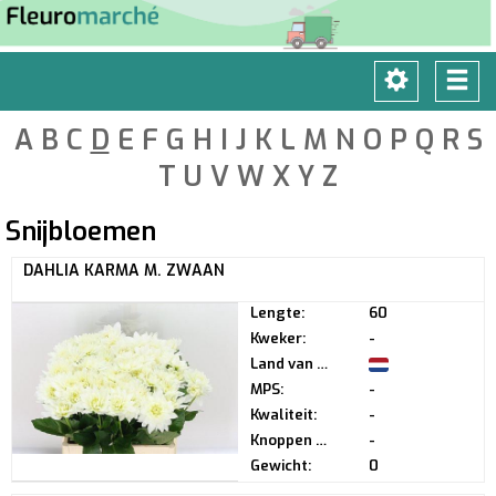
Toggle
Tog
navigatio
navi
A
B
C
D
E
F
G
H
I
J
K
L
M
N
O
P
Q
R
S
T
U
V
W
X
Y
Z
Snijbloemen
DAHLIA KARMA M. ZWAAN
Lengte:
60
Kweker:
-
Land van herkomst:
MPS:
-
Kwaliteit:
-
Knoppen per steel:
-
Gewicht:
0