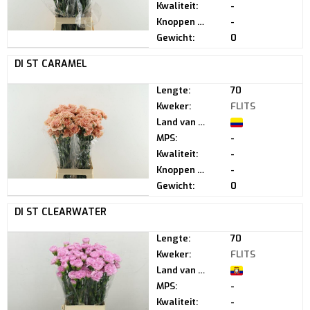
Kwaliteit:
-
Knoppen per steel:
-
Gewicht:
0
DI ST CARAMEL
Lengte:
70
Kweker:
FLITS
Land van herkomst:
MPS:
-
Kwaliteit:
-
Knoppen per steel:
-
Gewicht:
0
DI ST CLEARWATER
Lengte:
70
Kweker:
FLITS
Land van herkomst:
MPS:
-
Kwaliteit:
-