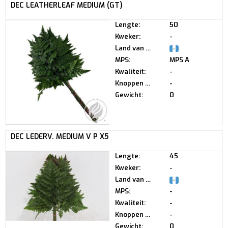
DEC LEATHERLEAF MEDIUM (GT)
Lengte:
50
Kweker:
-
Land van herkomst:
MPS:
MPS A
Kwaliteit:
-
Knoppen per steel:
-
Gewicht:
0
DEC LEDERV. MEDIUM V P X5
Lengte:
45
Kweker:
-
Land van herkomst:
MPS:
-
Kwaliteit:
-
Knoppen per steel:
-
Gewicht:
0