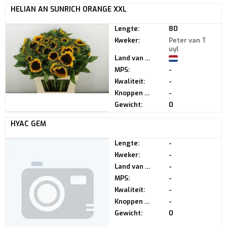
HELIAN AN SUNRICH ORANGE XXL
Lengte:
80
Kweker:
Peter van T
uyl
Land van herkomst:
MPS:
-
Kwaliteit:
-
Knoppen per steel:
-
Gewicht:
0
HYAC GEM
Lengte:
-
Kweker:
-
Land van herkomst:
-
MPS:
-
Kwaliteit:
-
Knoppen per steel:
-
Gewicht:
0