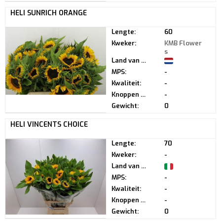
HELI SUNRICH ORANGE
Lengte:
60
Kweker:
KMB Flower
s
Land van herkomst:
MPS:
-
Kwaliteit:
-
Knoppen per steel:
-
Gewicht:
0
HELI VINCENTS CHOICE
Lengte:
70
Kweker:
-
Land van herkomst:
MPS:
-
Kwaliteit:
-
Knoppen per steel:
-
Gewicht:
0