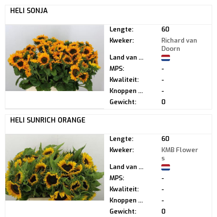
HELI SONJA
Lengte:
60
Kweker:
Richard van
Doorn
Land van herkomst:
MPS:
-
Kwaliteit:
-
Knoppen per steel:
-
Gewicht:
0
HELI SUNRICH ORANGE
Lengte:
60
Kweker:
KMB Flower
s
Land van herkomst:
MPS:
-
Kwaliteit:
-
Knoppen per steel:
-
Gewicht:
0