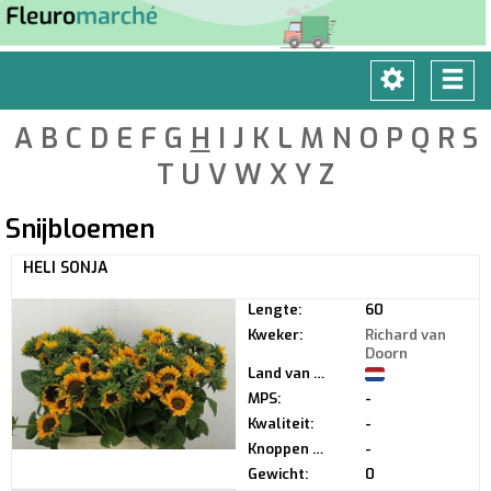
Toggle
Tog
navigatio
navi
A
B
C
D
E
F
G
H
I
J
K
L
M
N
O
P
Q
R
S
T
U
V
W
X
Y
Z
Snijbloemen
HELI SONJA
Lengte:
60
Kweker:
Richard van
Doorn
Land van herkomst:
MPS:
-
Kwaliteit:
-
Knoppen per steel:
-
Gewicht:
0