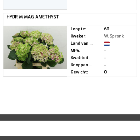
HYDR M MAG AMETHYST
Lengte:
60
Kweker:
W. Spronk
Land van herkomst:
MPS:
-
Kwaliteit:
-
Knoppen per steel:
-
Gewicht:
0