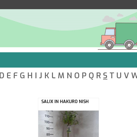
D
E
F
G
H
I
J
K
L
M
N
O
P
Q
R
S
T
U
V
SALIX IN HAKURO NISH