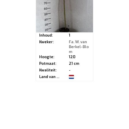
Inhoud:
1
Kweker:
Fa. W. van
Berkel-Blo
m
Hoogte:
120
Potmaat:
21 cm
Kwaliteit:
-
Land van herkomst: