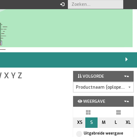
W
X
Y
Z
VOLGORDE
Productnaam (oplopend)
WEERGAVE
XS
S
M
L
XL
Uitgebreide weergave