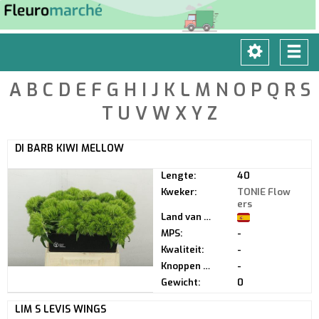
Toggle
Tog
navigatio
navi
A
B
C
D
E
F
G
H
I
J
K
L
M
N
O
P
Q
R
S
T
U
V
W
X
Y
Z
DI BARB KIWI MELLOW
Lengte:
40
Kweker:
TONIE Flow
ers
Land van herkomst:
MPS:
-
Kwaliteit:
-
Knoppen per steel:
-
Gewicht:
0
LIM S LEVIS WINGS