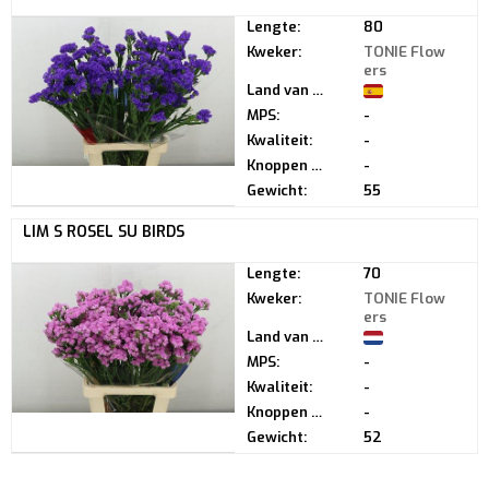
Lengte:
80
Kweker:
TONIE Flow
ers
Land van herkomst:
MPS:
-
Kwaliteit:
-
Knoppen per steel:
-
Gewicht:
55
LIM S ROSEL SU BIRDS
Lengte:
70
Kweker:
TONIE Flow
ers
Land van herkomst:
MPS:
-
Kwaliteit:
-
Knoppen per steel:
-
Gewicht:
52